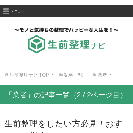
メニュー
生前整理ナビ
TOP
記事一覧
業者
「業者」の記事一覧（2 / 2ページ目）
生前整理をしたい方必見！おす