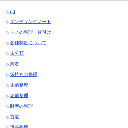
gd
エンディングノート
モノの整理・片付け
各種制度について
未分類
業者
気持ちの整理
生前整理
老前整理
財産の整理
買取
遺品整理