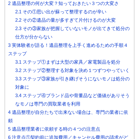
2
遺品整理の何が大変？知っておきたい３つの大変さ
2.1
その①思い出が蘇って整理するのが辛い
2.2
その②遺品の量が多すぎて片付けるのが大変
2.3
その③家族が把握していないモノが出てきて処分の
仕方が分からない
3
実体験者が語る！遺品整理を上手く進めるための手順４
ステップ
3.1
ステップ①まずは大型の家具／家電製品を処分
3.2
ステップ②整理する対象を決め１つずつやっていく
3.3
ステップ③家族が引き継げそうにないモノは処分の
対象に
3.4
ステップ④ブランド品や骨董品など価値がありそう
なモノは専門の買取業者を利用
4
遺品整理が自分たちで出来ない場合は、専門の業者に依
頼
5
遺品整理業者に依頼する時の４つの注意点
6
注意点①契約前に追加費用／キャンセル費用の請求がど