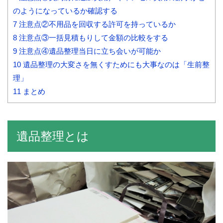
のようになっているか確認する
7
注意点②不用品を回収する許可を持っているか
8
注意点③一括見積もりして金額の比較をする
9
注意点④遺品整理当日に立ち会いが可能か
10
遺品整理の大変さを無くすためにも大事なのは「生前整
理」
11
まとめ
遺品整理とは