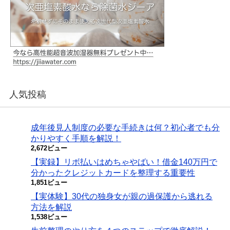
人気投稿
成年後見人制度の必要な手続きは何？初心者でも分
かりやすく手順を解説！
2,672ビュー
【実録】リボ払いはめちゃやばい！借金140万円で
分かったクレジットカードを整理する重要性
1,851ビュー
【実体験】30代の独身女が親の過保護から逃れる
方法を解説
1,538ビュー