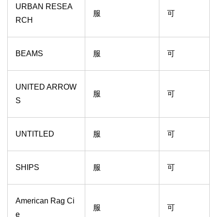
URBAN RESEA
服
可
RCH
BEAMS
服
可
UNITED ARROW
服
可
S
UNTITLED
服
可
SHIPS
服
可
American Rag Ci
服
可
e