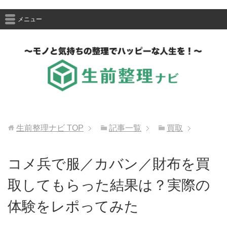
メニュー
生前整理ナビ
TOP
記事一覧
買取
コメ兵で服／カバン／財布を買
取してもらった結果は？実際の
体験をレポってみた