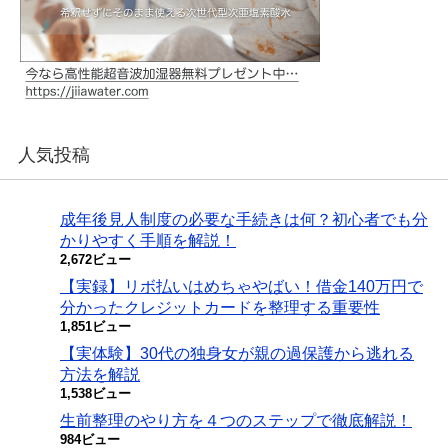
人気投稿
成年後見人制度の必要な手続きは何？初心者でも分
かりやすく手順を解説！
2,672ビュー
【実録】リボ払いはめちゃやばい！借金140万円で
分かったクレジットカードを整理する重要性
1,851ビュー
【実体験】30代の独身女が親の過保護から逃れる
方法を解説
1,538ビュー
生前整理のやり方を４つのステップで徹底解説！
984ビュー