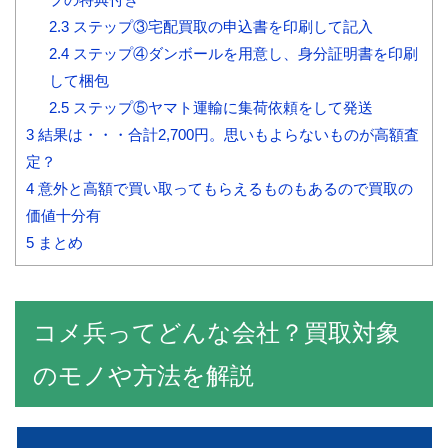
2.3
ステップ③宅配買取の申込書を印刷して記入
2.4
ステップ④ダンボールを用意し、身分証明書を印刷
して梱包
2.5
ステップ⑤ヤマト運輸に集荷依頼をして発送
3
結果は・・・合計2,700円。思いもよらないものが高額査
定？
4
意外と高額で買い取ってもらえるものもあるので買取の
価値十分有
5
まとめ
コメ兵ってどんな会社？買取対象
のモノや方法を解説