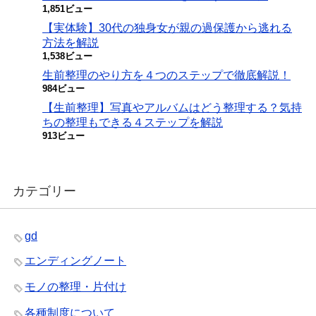
1,851ビュー
【実体験】30代の独身女が親の過保護から逃れる
方法を解説
1,538ビュー
生前整理のやり方を４つのステップで徹底解説！
984ビュー
【生前整理】写真やアルバムはどう整理する？気持
ちの整理もできる４ステップを解説
913ビュー
カテゴリー
gd
エンディングノート
モノの整理・片付け
各種制度について