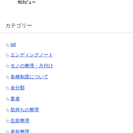
913ビュー
カテゴリー
gd
エンディングノート
モノの整理・片付け
各種制度について
未分類
業者
気持ちの整理
生前整理
老前整理