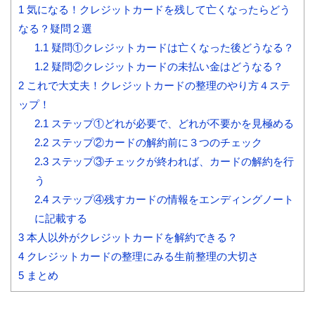
1
気になる！クレジットカードを残して亡くなったらどう
なる？疑問２選
1.1
疑問①クレジットカードは亡くなった後どうなる？
1.2
疑問②クレジットカードの未払い金はどうなる？
2
これで大丈夫！クレジットカードの整理のやり方４ステ
ップ！
2.1
ステップ①どれが必要で、どれが不要かを見極める
2.2
ステップ②カードの解約前に３つのチェック
2.3
ステップ③チェックが終われば、カードの解約を行
う
2.4
ステップ④残すカードの情報をエンディングノート
に記載する
3
本人以外がクレジットカードを解約できる？
4
クレジットカードの整理にみる生前整理の大切さ
5
まとめ