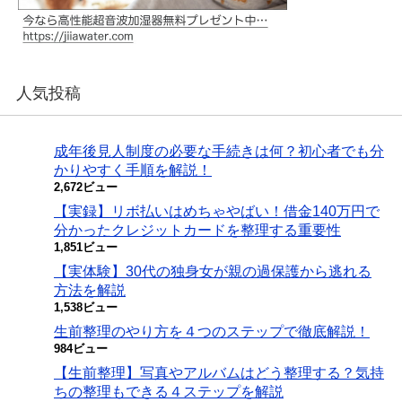
人気投稿
成年後見人制度の必要な手続きは何？初心者でも分
かりやすく手順を解説！
2,672ビュー
【実録】リボ払いはめちゃやばい！借金140万円で
分かったクレジットカードを整理する重要性
1,851ビュー
【実体験】30代の独身女が親の過保護から逃れる
方法を解説
1,538ビュー
生前整理のやり方を４つのステップで徹底解説！
984ビュー
【生前整理】写真やアルバムはどう整理する？気持
ちの整理もできる４ステップを解説