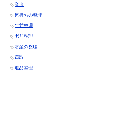
業者
気持ちの整理
生前整理
老前整理
財産の整理
買取
遺品整理