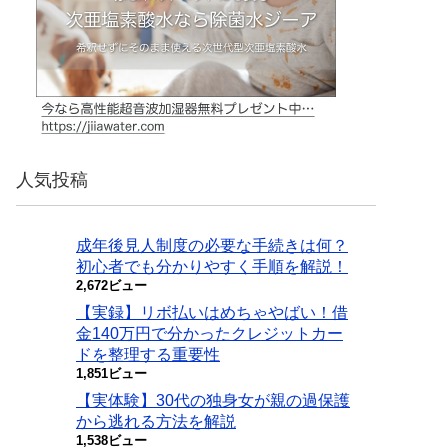
人気投稿
成年後見人制度の必要な手続きは何？
初心者でも分かりやすく手順を解説！
2,672ビュー
【実録】リボ払いはめちゃやばい！借
金140万円で分かったクレジットカー
ドを整理する重要性
1,851ビュー
【実体験】30代の独身女が親の過保護
から逃れる方法を解説
1,538ビュー