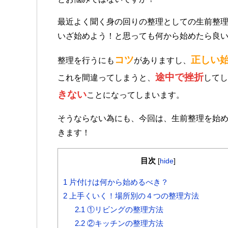
最近よく聞く身の回りの整理としての生前整
いざ始めよう！と思っても何から始めたら良
コツ
正しい
整理を行うにも
がありますし、
途中で挫折
これを間違ってしまうと、
してし
きない
ことになってしまいます。
そうならない為にも、今回は、生前整理を始
きます！
目次
[
hide
]
1
片付けは何から始めるべき？
2
上手くいく！場所別の４つの整理方法
2.1
①リビングの整理方法
2.2
②キッチンの整理方法