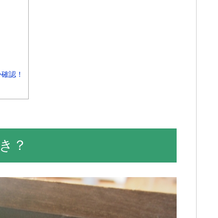
か確認！
き？