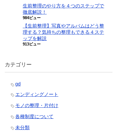
生前整理のやり方を４つのステップで
徹底解説！
984ビュー
【生前整理】写真やアルバムはどう整
理する？気持ちの整理もできる４ステ
ップを解説
913ビュー
カテゴリー
gd
エンディングノート
モノの整理・片付け
各種制度について
未分類