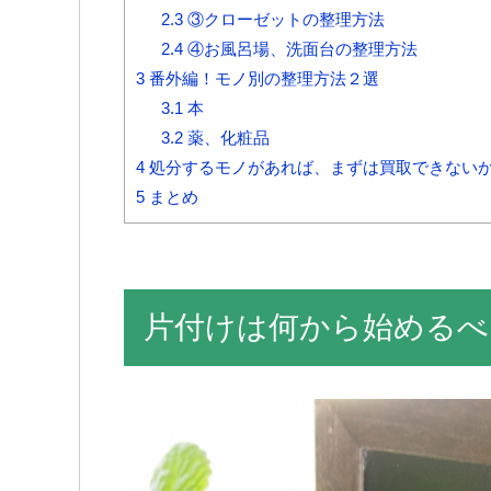
2.3
③クローゼットの整理方法
2.4
④お風呂場、洗面台の整理方法
3
番外編！モノ別の整理方法２選
3.1
本
3.2
薬、化粧品
4
処分するモノがあれば、まずは買取できない
5
まとめ
片付けは何から始めるべ